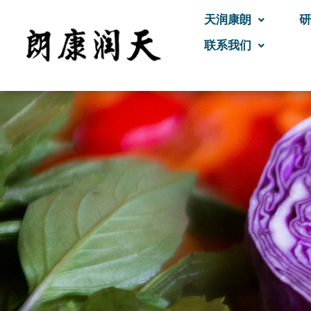
天润康朗
研
联系我们