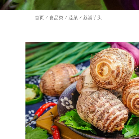
首页
/
食品类
/
蔬菜
/ 荔浦芋头