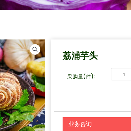
荔浦芋头
采购量(件):
业务咨询