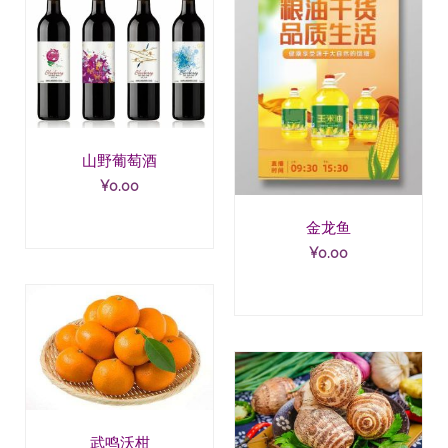
山野葡萄酒
¥
0.00
金龙鱼
¥
0.00
武鸣沃柑