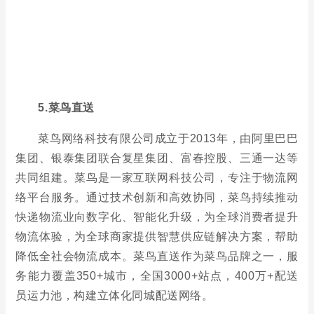
集团、银泰集团联合复星集团、富春控股、三通一达等
共同组建。菜鸟是一家互联网科技公司，专注于物流网
络平台服务。通过技术创新和高效协同，菜鸟持续推动
快递物流业向数字化、智能化升级，为全球消费者提升
物流体验，为全球商家提供智慧供应链解决方案，帮助
降低全社会物流成本。菜鸟直送作为菜鸟品牌之一，服
务能力覆盖350+城市，全国3000+站点，400万+配送
员运力池，构建立体化同城配送网络。
五、即时配送行业发展前景
1.城市化、新消费成为行业发展的助推剂
城市化持续发展为即时配送提供了广阔的市场空
间。即时配送企业业务从一二线城市向三四线城市持续
下沉，服务范围不断拓展。例如，在全国3210个市县
中，美团配送业务已覆盖2800个市县，日均完成近